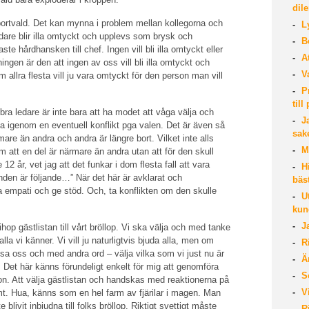
dil
bortvald. Det kan mynna i problem mellan kollegorna och
Ly
edare blir illa omtyckt och upplevs som brysk och
Be
te hårdhansken till chef. Ingen vill bli illa omtyckt eller
At
ingen är den att ingen av oss vill bli illa omtyckt och
Va
 allra flesta vill ju vara omtyckt för den person man vill
Pr
til
 bra ledare är inte bara att ha modet att våga välja och
Ja
da igenom en eventuell konflikt pga valen. Det är även så
sak
mare än andra och andra är längre bort. Vilket inte alls
Me
m att en del är närmare än andra utan att för den skull
12 år, vet jag att det funkar i dom flesta fall att vara
Hi
unden är följande…” När det här är avklarat och
bäs
a empati och ge stöd. Och, ta konflikten om den skulle
Ut
kun
Ja
hop gästlistan till vårt bröllop. Vi ska välja och med tanke
la vi känner. Vi vill ju naturligtvis bjuda alla, men om
Ri
sa oss och med andra ord – välja vilka som vi just nu är
Är
. Det här känns förundeligt enkelt för mig att genomföra
S
. Att välja gästlistan och handskas med reaktionerna på
Vi
mt. Hua, känns som en hel farm av fjärilar i magen. Man
blivit inbjudna till folks bröllop. Riktigt svettigt måste
Ri