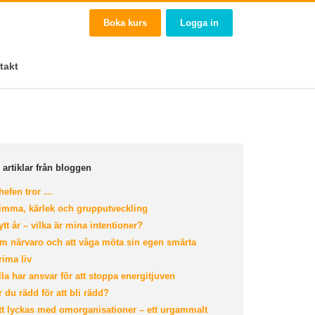
Boka kurs
Logga in
takt
 artiklar från bloggen
efen tror …
mma, kärlek och grupputveckling
tt år – vilka är mina intentioner?
 närvaro och att våga möta sin egen smärta
ima liv
la har ansvar för att stoppa energitjuven
 du rädd för att bli rädd?
t lyckas med omorganisationer – ett urgammalt