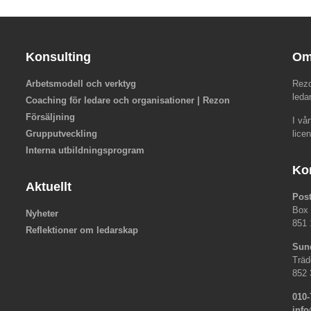
Konsulting
Om
Arbetsmodell och verktyg
Rezo
leda
Coaching för ledare och organisationer | Rezon
Försäljning
I vå
Grupputveckling
lice
Interna utbildningsprogram
Ko
Aktuellt
Pos
Box
Nyheter
851 
Reflektioner om ledarskap
Sun
Träd
852 
010-
inf