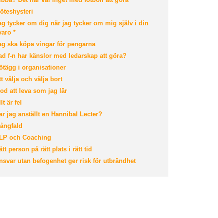
teshysteri
g tycker om dig när jag tycker om mig själv i din
varo *
g ska köpa vingar för pengarna
d f-n har känslor med ledarskap att göra?
tägg i organisationer
t välja och välja bort
d att leva som jag lär
lt är fel
r jag anställt en Hannibal Lecter?
ångfald
P och Coaching
tt person på rätt plats i rätt tid
svar utan befogenhet ger risk för utbrändhet