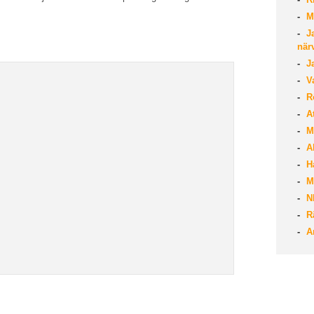
Mö
Ja
när
Ja
Va
Rö
At
Mo
Al
Ha
M
NL
Rä
An