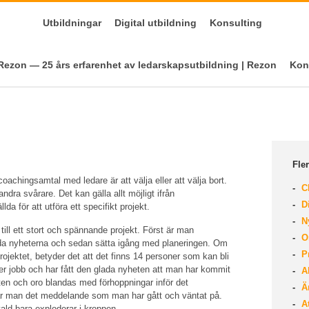
Utbildningar
Digital utbildning
Konsulting
ezon — 25 års erfarenhet av ledarskapsutbildning | Rezon
Kon
Fler
hingsamtal med ledare är att välja eller att välja bort.
Ch
ndra svårare. Det kan gälla allt möjligt ifrån
Di
llda för att utföra ett specifikt projekt.
Ny
 till ett stort och spännande projekt. Först är man
Om
oda nyheterna och sedan sätta igång med planeringen. Om
Pr
rojektet, betyder det att det finns 14 personer som kan bli
er jobb och har fått den glada nyheten att man har kommit
Al
eten och oro blandas med förhoppningar inför det
Är
år man det meddelande som man har gått och väntat på.
At
vald bara exploderar i kroppen.