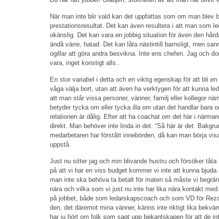
När man inte blir vald kan det uppfattas som om man blev 
prestationsresultat. Det kan även resultera i att man som l
okänslig. Det kan vara en jobbig situation för även den hårdas
ändå värre, hatad. Det kan låta nästintill barnsligt, men sann
ogillar att göra andra besvikna. Inte ens chefen. Jag och dom
vara, inget konstigt alls..
En stor variabel i detta och en viktig egenskap för att bli en
våga välja bort, utan att även ha verktygen för att kunna le
att man står vissa personer, vänner, familj eller kollegor när
betyder tycka om eller tycka illa om utan det handlar bara o
relationen är dålig. Efter att ha coachat om det här i närmare 
direkt. Man behöver inte linda in det. “Så här är det. Bakgr
medarbetaren har förstått innebörden, då kan man börja vis
uppstå.
Just nu sitter jag och min blivande hustru och försöker tåta i
på att vi har en viss budget kommer vi inte att kunna bjuda al
man inte ska behöva ta betalt för maten så måste vi begrän
nära och vilka som vi just nu inte har lika nära kontakt med
på jobbet, både som ledarskapscoach och som VD för Rezon
den, det däremot mina vänner, känns inte riktigt lika bekvä
har ju hört om folk som sagt upp bekantskapen för att de inte 