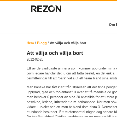
Om R
Hem
/
Blogg
/
Att välja och välja bort
Att välja och välja bort
2012-02-28
Ett av de vanligaste ämnena som kommer upp under mina coac
Som ledare handlar det ju om att fatta beslut, en del enkla, a
permitteringar till att “bara” välja ut ett team bland sina anstä
Man kanske har fått klart från styrelsen att det finns pengar
upprymd, glad och förväntansfull över att få meddela de g
man behöver 6 personer av sina 20 anställda för att utföra p
besvikna, ledsna, irriterade t.o.m. förbannade. När man sök
vidare i urvalet och att man är bland dom sista 3. Nervosit
stundande beskedet. Ett telefonsamtal någon dag senare f
Du har fått jobbet! Glädjen, stoltheten av att man har blivit 