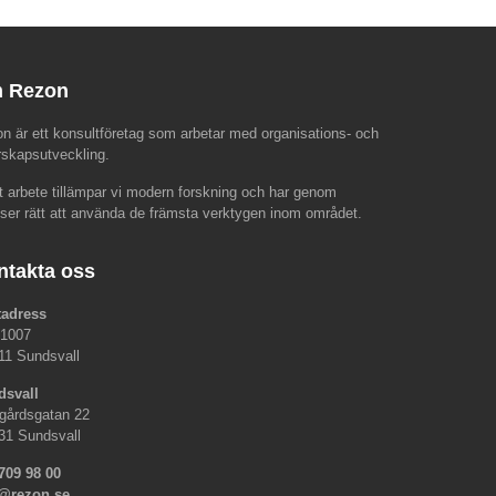
 Rezon
n är ett konsultföretag som arbetar med organisations- och
rskapsutveckling.
rt arbete tillämpar vi modern forskning och har genom
nser rätt att använda de främsta verktygen inom området.
ntakta oss
tadress
 1007
11 Sundsvall
dsvall
gårdsgatan 22
31 Sundsvall
709 98 00
o@rezon.se