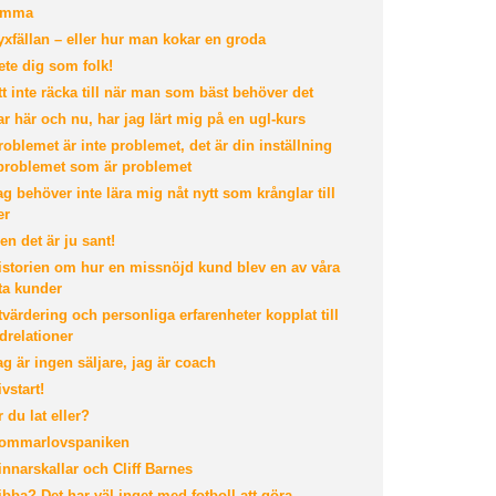
emma
xfällan – eller hur man kokar en groda
te dig som folk!
t inte räcka till när man som bäst behöver det
r här och nu, har jag lärt mig på en ugl-kurs
oblemet är inte problemet, det är din inställning
l problemet som är problemet
g behöver inte lära mig nåt nytt som krånglar till
er
n det är ju sant!
storien om hur en missnöjd kund blev en av våra
ta kunder
värdering och personliga erfarenheter kopplat till
drelationer
g är ingen säljare, jag är coach
vstart!
 du lat eller?
ommarlovspaniken
nnarskallar och Cliff Barnes
bba? Det har väl inget med fotboll att göra