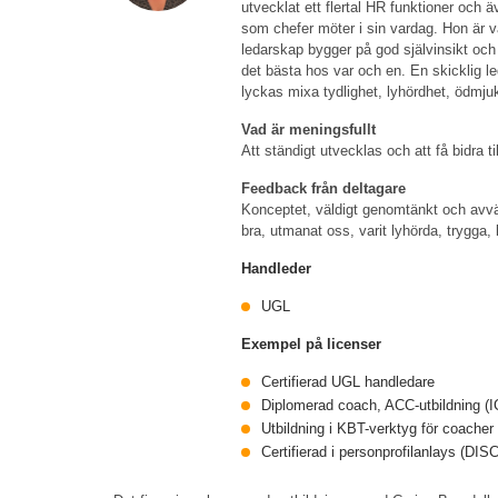
utvecklat ett flertal HR funktioner och ä
som chefer möter i sin vardag. Hon är va
ledarskap bygger på god självinsikt och 
det bästa hos var och en. En skicklig le
lyckas mixa tydlighet, lyhördhet, ödmju
Vad är meningsfullt
Att ständigt utvecklas och att få bidra t
Feedback från deltagare
Konceptet, väldigt genomtänkt och avväg
bra, utmanat oss, varit lyhörda, trygga
Handleder
UGL
Exempel på licenser
Certifierad UGL handledare
Diplomerad coach, ACC-utbildning (I
Utbildning i KBT-verktyg för coacher
Certifierad i personprofilanlays (D