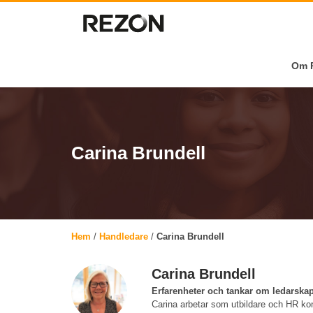
Om R
Carina Brundell
Hem
/
Handledare
/
Carina Brundell
Carina Brundell
Erfarenheter och tankar om ledarska
Carina arbetar som utbildare och HR kon