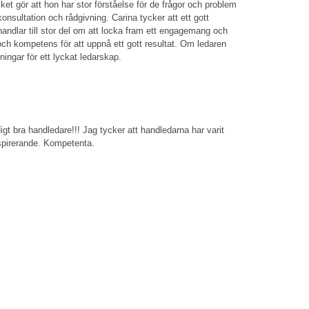
lket gör att hon har stor förståelse för de frågor och problem
onsultation och rådgivning. Carina tycker att ett gott
handlar till stor del om att locka fram ett engagemang och
 och kompetens för att uppnå ett gott resultat. Om ledaren
ingar för ett lyckat ledarskap.
t bra handledare!!! Jag tycker att handledarna har varit
nspirerande. Kompetenta.