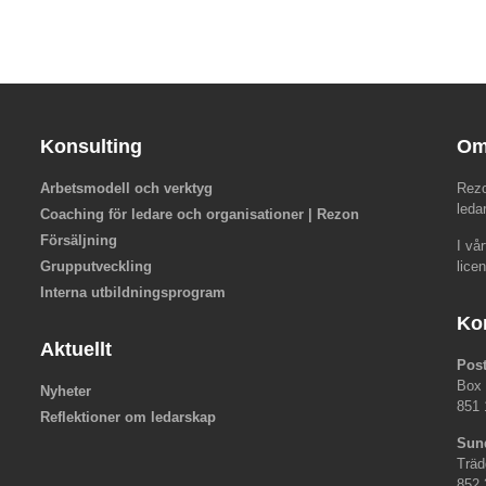
Konsulting
Om
Arbetsmodell och verktyg
Rezo
leda
Coaching för ledare och organisationer | Rezon
Försäljning
I vå
Grupputveckling
lice
Interna utbildningsprogram
Ko
Aktuellt
Pos
Box
Nyheter
851 
Reflektioner om ledarskap
Sun
Träd
852 