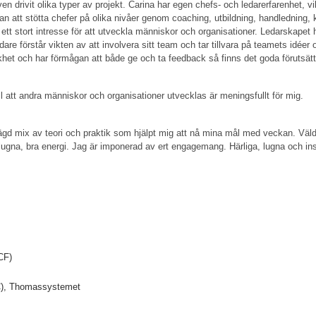
ven drivit olika typer av projekt. Carina har egen chefs- och ledarerfarenhet, vi
n att stötta chefer på olika nivåer genom coaching, utbildning, handledning, k
ett stort intresse för att utveckla människor och organisationer. Ledarskapet 
dare förstår vikten av att involvera sitt team och tar tillvara på teamets idéer
khet och har förmågan att både ge och ta feedback så finns det goda förutsättn
ill att andra människor och organisationer utvecklas är meningsfullt för mig.
d mix av teori och praktik som hjälpt mig att nå mina mål med veckan. Väldig
, lugna, bra energi. Jag är imponerad av ert engagemang. Härliga, lugna och i
CF)
ISC), Thomassystemet