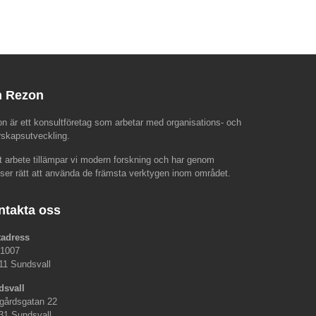
 Rezon
n är ett konsultföretag som arbetar med organisations- och
rskapsutveckling.
rt arbete tillämpar vi modern forskning och har genom
nser rätt att använda de främsta verktygen inom området.
ntakta oss
tadress
 1007
11 Sundsvall
dsvall
gårdsgatan 22
31 Sundsvall