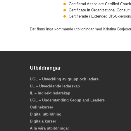
Certifierad Associate Certified Coa
Certificate in Organizational Consul
Certifierade i Extended DISC-person
Det finns inga kommande utbildningar med Kristina Börjeso
Utbildningar
UGL – Utveckling av grupp och ledare
UL – Utvecklande ledarskap
IL – Indirekt ledarskap
UGL – Understanding Group and Leaders
Onlinekurser
Digital utbildning
Digitala kurser
Alla våra utbildningar