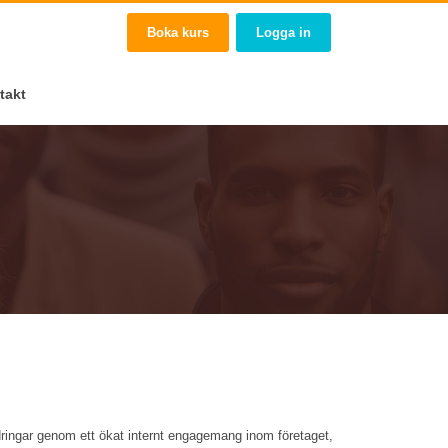
Boka kurs
Logga in
takt
ndringar genom ett ökat internt engagemang inom företaget,