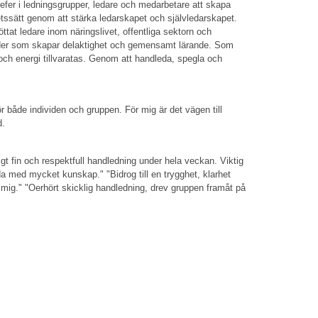
hefer i ledningsgrupper, ledare och medarbetare att skapa
betssätt genom att stärka ledarskapet och självledarskapet.
at ledare inom näringslivet, offentliga sektorn och
toder som skapar delaktighet och gemensamt lärande. Som
och energi tillvaratas. Genom att handleda, spegla och
för både individen och gruppen. För mig är det vägen till
d.
igt fin och respektfull handledning under hela veckan. Viktig
a med mycket kunskap." "Bidrog till en trygghet, klarhet
pp mig." "Oerhört skicklig handledning, drev gruppen framåt på