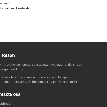
apscoach
sformational Leadership
 Rezon
n är ett konsultföretag som arbetar med organisations- och
rskapsutveckling.
rt arbete tillämpar vi modern forskning och har genom
nser rätt att använda de främsta verktygen inom området.
ntakta oss
tadress