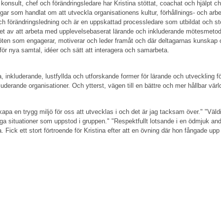
konsult, chef och förändringsledare har Kristina stöttat, coachat och hjälpt c
ngar som handlat om att utveckla organisationens kultur, förhållnings- och ar
 förändringsledning och är en uppskattad processledare som utbildat och stött
renhet av att arbeta med upplevelsebaserat lärande och inkluderande mötesme
öten som engagerar, motiverar och leder framåt och där deltagarnas kunskap 
ör nya samtal, idéer och sätt att interagera och samarbeta.
gga, inkluderande, lustfyllda och utforskande former för lärande och utveckling 
uderande organisationer. Och ytterst, vägen till en bättre och mer hållbar värl
apa en trygg miljö för oss att utvecklas i och det är jag tacksam över." "Väld
a situationer som uppstod i gruppen." "Respektfullt lotsande i en ödmjuk and
a. Fick ett stort förtroende för Kristina efter att en övning där hon fångade u