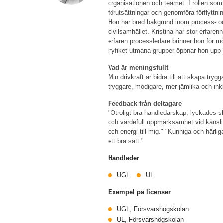
organisationen och teamet. I rollen som 
förutsättningar och genomföra förflyttni
Hon har bred bakgrund inom process- och
civilsamhället. Kristina har stor erfa
erfaren processledare brinner hon för m
nyfiket utmana grupper öppnar hon upp f
Vad är meningsfullt
Min drivkraft är bidra till att skapa try
tryggare, modigare, mer jämlika och inkl
Feedback från deltagare
"Otroligt bra handledarskap, lyckades sk
och värdefull uppmärksamhet vid känslig
och energi till mig." "Kunniga och härlig
ett bra sätt."
Handleder
UGL
UL
Exempel på licenser
UGL, Försvarshögskolan
UL, Försvarshögskolan