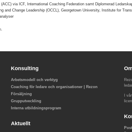
ch (ACC) via ICF, International Coaching Federation samt Diplomerad Ledarsk
ting and Change Leadership (OCCL), Georgetown University, Institute for Tran
analyser
n.
Konsulting
Om
Arbetsmodell och verktyg
Rezo
leda
Coaching för ledare och organisationer | Rezon
Försäljning
I vå
Grupputveckling
lice
Interna utbildningsprogram
Ko
Aktuellt
Pos