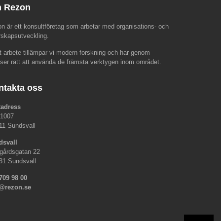
 Rezon
n är ett konsultföretag som arbetar med organisations- och
rskapsutveckling.
rt arbete tillämpar vi modern forskning och har genom
nser rätt att använda de främsta verktygen inom området.
ntakta oss
tadress
 1007
11 Sundsvall
dsvall
gårdsgatan 22
31 Sundsvall
709 98 00
o@rezon.se