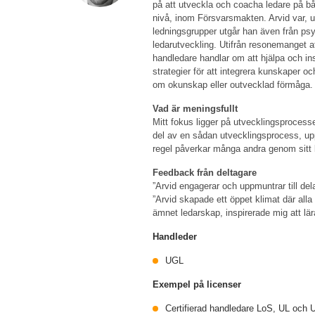
på att utveckla och coacha ledare på bå
nivå, inom Försvarsmakten. Arvid var, un
ledningsgrupper utgår han även från psy
ledarutveckling. Utifrån resonemanget at
handledare handlar om att hjälpa och ins
strategier för att integrera kunskaper oc
om okunskap eller outvecklad förmåga. H
Vad är meningsfullt
Mitt fokus ligger på utvecklingsprocess
del av en sådan utvecklingsprocess, uppl
regel påverkar många andra genom sitt 
Feedback från deltagare
”Arvid engagerar och uppmuntrar till d
”Arvid skapade ett öppet klimat där alla 
ämnet ledarskap, inspirerade mig att lä
Handleder
UGL
Exempel på licenser
Certifierad handledare LoS, UL och