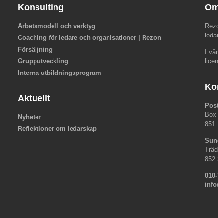
Konsulting
Om
Arbetsmodell och verktyg
Rezo
leda
Coaching för ledare och organisationer | Rezon
Försäljning
I vå
Grupputveckling
lice
Interna utbildningsprogram
Ko
Aktuellt
Pos
Box
Nyheter
851 
Reflektioner om ledarskap
Sun
Träd
852 
010-
inf