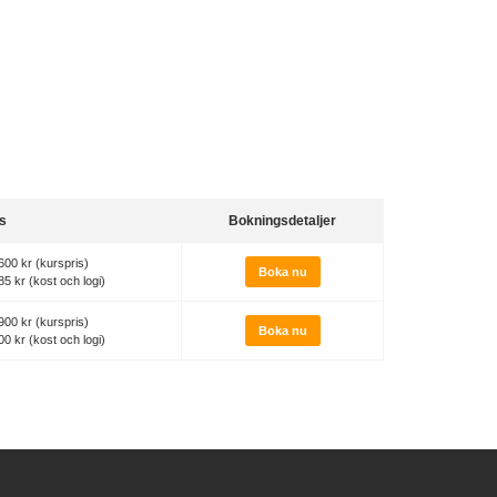
is
Bokningsdetaljer
600 kr (kurspris)
Boka nu
85 kr (kost och logi)
900 kr (kurspris)
Boka nu
00 kr (kost och logi)