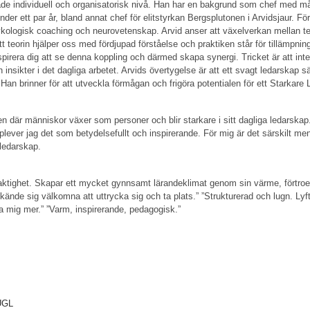
de individuell och organisatorisk nivå. Han har en bakgrund som chef med mång
der ett par år, bland annat chef för elitstyrkan Bergsplutonen i Arvidsjaur. Fö
kologisk coaching och neurovetenskap. Arvid anser att växelverkan mellan te
t teorin hjälper oss med fördjupad förståelse och praktiken står för tillämpnin
pirera dig att se denna koppling och därmed skapa synergi. Tricket är att inte 
h insikter i det dagliga arbetet. Arvids övertygelse är att ett svagt ledarskap sä
an brinner för att utveckla förmågan och frigöra potentialen för ett Starkare
en där människor växer som personer och blir starkare i sitt dagliga ledarskap
ever jag det som betydelsefullt och inspirerande. För mig är det särskilt menin
ledarskap.
elaktighet. Skapar ett mycket gynnsamt lärandeklimat genom sin värme, förtr
kände sig välkomna att uttrycka sig och ta plats.” ”Strukturerad och lugn. Lyfte
ra mig mer.” ”Varm, inspirerande, pedagogisk.”
 UGL