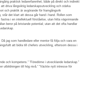
årig praktisk ledarerfarenhet, både på direkt och indirekt
r att driva långsiktig ledarskapsutveckling och stärka
ori och praktik är avgörande för framgångsrik
g, står det klart att dessa går hand i hand. Rollen som
fastna i en intellektuell förståelse, utan hitta vägvinnande
llan beror på bristande potential; utan att det ofta handlar
 Ledarskap.
. Då jag som handledare eller mentor få följa och vara en
gsfullt att bidra till chefers utveckling, eftersom dessa i
oende och kompetens.” ”Föredöme i utvecklande ledarskap.”
r utbildningen till hög nivå.” ”Väckte nytt intresse för