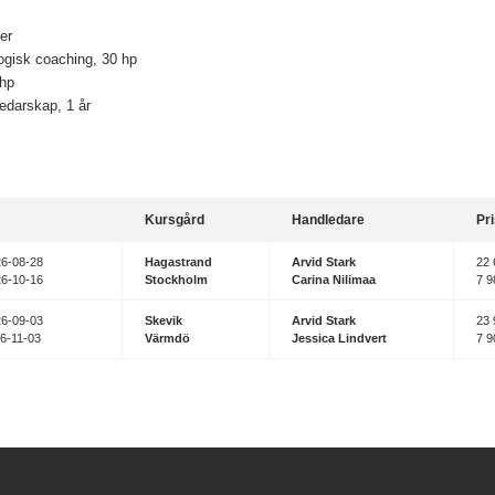
er
ogisk coaching, 30 hp
 hp
edarskap, 1 år
Kursgård
Handledare
Pr
26-08-28
Hagastrand
Arvid Stark
22 
26-10-16
Stockholm
Carina Nilimaa
7 9
26-09-03
Skevik
Arvid Stark
23 
26-11-03
Värmdö
Jessica Lindvert
7 9