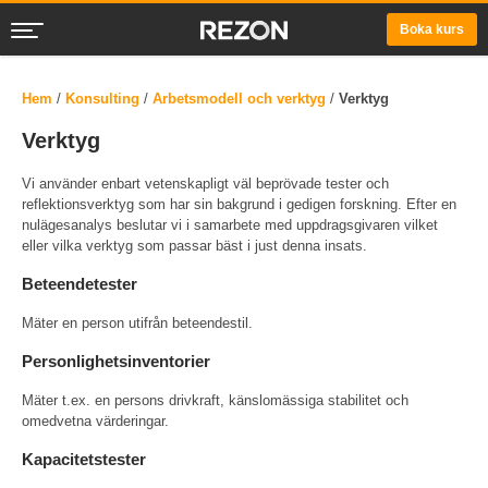
Boka kurs
Hem
/
Konsulting
/
Arbetsmodell och verktyg
/
Verktyg
Verktyg
Vi använder enbart vetenskapligt väl beprövade tester och
reflektionsverktyg som har sin bakgrund i gedigen forskning. Efter en
nulägesanalys beslutar vi i samarbete med uppdragsgivaren vilket
eller vilka verktyg som passar bäst i just denna insats.
Beteendetester
Mäter en person utifrån beteendestil.
Personlighetsinventorier
Mäter t.ex. en persons drivkraft, känslomässiga stabilitet och
omedvetna värderingar.
Kapacitetstester