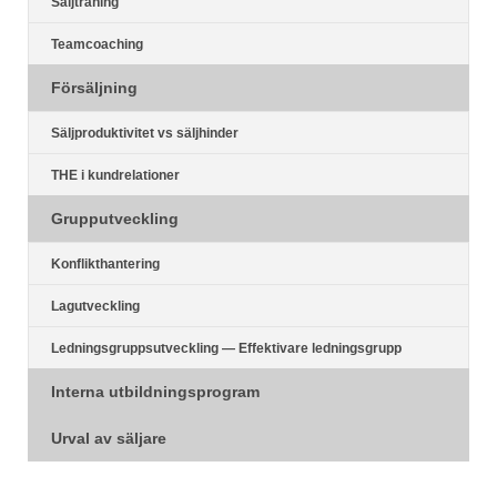
Säljträning
Teamcoaching
Försäljning
Säljproduktivitet vs säljhinder
THE i kundrelationer
Grupputveckling
Konflikthantering
Lagutveckling
Ledningsgruppsutveckling — Effektivare ledningsgrupp
Interna utbildningsprogram
Urval av säljare