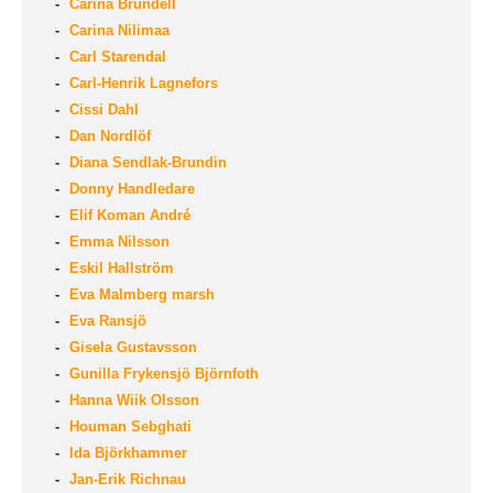
Carina Brundell
Carina Nilimaa
Carl Starendal
Carl-Henrik Lagnefors
Cissi Dahl
Dan Nordlöf
Diana Sendlak-Brundin
Donny Handledare
Elif Koman André
Emma Nilsson
Eskil Hallström
Eva Malmberg marsh
Eva Ransjö
Gisela Gustavsson
Gunilla Frykensjö Björnfoth
Hanna Wiik Olsson
Houman Sebghati
Ida Björkhammer
Jan-Erik Richnau