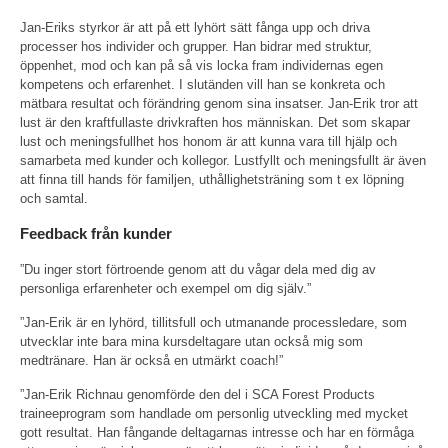
Jan-Eriks styrkor är att på ett lyhört sätt fånga upp och driva
processer hos individer och grupper. Han bidrar med struktur,
öppenhet, mod och kan på så vis locka fram individernas egen
kompetens och erfarenhet. I slutänden vill han se konkreta och
mätbara resultat och förändring genom sina insatser. Jan-Erik tror att
lust är den kraftfullaste drivkraften hos människan. Det som skapar
lust och meningsfullhet hos honom är att kunna vara till hjälp och
samarbeta med kunder och kollegor. Lustfyllt och meningsfullt är även
att finna till hands för familjen, uthållighetsträning som t ex löpning
och samtal.
Feedback från kunder
”Du inger stort förtroende genom att du vågar dela med dig av
personliga erfarenheter och exempel om dig själv.”
”Jan-Erik är en lyhörd, tillitsfull och utmanande processledare, som
utvecklar inte bara mina kursdeltagare utan också mig som
medtränare. Han är också en utmärkt coach!”
”Jan-Erik Richnau genomförde den del i SCA Forest Products
traineeprogram som handlade om personlig utveckling med mycket
gott resultat. Han fångande deltagarnas intresse och har en förmåga