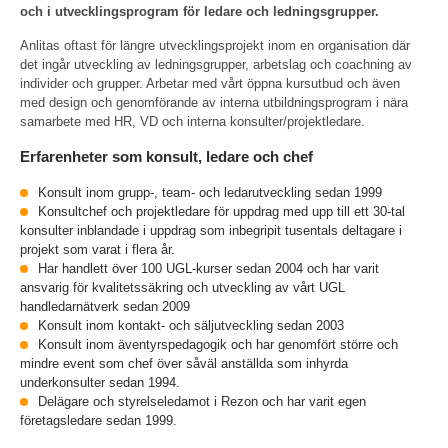
och i utvecklingsprogram för ledare och ledningsgrupper.
Anlitas oftast för längre utvecklingsprojekt inom en organisation där
det ingår utveckling av ledningsgrupper, arbetslag och coachning av
individer och grupper. Arbetar med vårt öppna kursutbud och även
med design och genomförande av interna utbildningsprogram i nära
samarbete med HR, VD och interna konsulter/projektledare.
Erfarenheter som konsult, ledare och chef
Konsult inom grupp-, team- och ledarutveckling sedan 1999
Konsultchef och projektledare för uppdrag med upp till ett 30-tal
konsulter inblandade i uppdrag som inbegripit tusentals deltagare i
projekt som varat i flera år.
Har handlett över 100 UGL-kurser sedan 2004 och har varit
ansvarig för kvalitetssäkring och utveckling av vårt UGL
handledarnätverk sedan 2009
Konsult inom kontakt- och säljutveckling sedan 2003
Konsult inom äventyrspedagogik och har genomfört större och
mindre event som chef över såväl anställda som inhyrda
underkonsulter sedan 1994.
Delägare och styrelseledamot i Rezon och har varit egen
företagsledare sedan 1999.