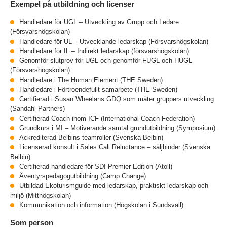
Exempel på utbildning och licenser
Handledare för UGL – Utveckling av Grupp och Ledare
(Försvarshögskolan)
Handledare för UL – Utvecklande ledarskap (Försvarshögskolan)
Handledare för IL – Indirekt ledarskap (försvarshögskolan)
Genomför slutprov för UGL och genomför FUGL och HUGL
(Försvarshögskolan)
Handledare i The Human Element (THE Sweden)
Handledare i Förtroendefullt samarbete (THE Sweden)
Certifierad i Susan Wheelans GDQ som mäter gruppers utveckling
(Sandahl Partners)
Certifierad Coach inom ICF (International Coach Federation)
Grundkurs i MI – Motiverande samtal grundutbildning (Symposium)
Ackrediterad Belbins teamroller (Svenska Belbin)
Licenserad konsult i Sales Call Reluctance – säljhinder (Svenska
Belbin)
Certifierad handledare för SDI Premier Edition (Atoll)
Äventyrspedagogutbildning (Camp Change)
Utbildad Ekoturismguide med ledarskap, praktiskt ledarskap och
miljö (Mitthögskolan)
Kommunikation och information (Högskolan i Sundsvall)
Som person