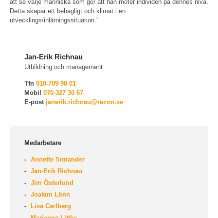
att se varje människa som gör att han möter individen på dennes nivå.
Detta skapar ett behagligt och klimat i en
utvecklings/inlärningssituation.”
Jan-Erik Richnau
Utbildning och management
Tfn
010-709 98 01
Mobil
070-327 30 67
E-post
janerik.richnau@rezon.se
Medarbetare
Annette Simander
Jan-Erik Richnau
Jim Österlund
Joakim Lönn
Lisa Carlberg
Marianne Littke