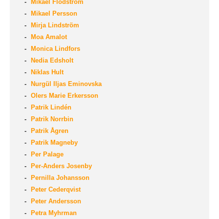
Mikael Flodström
Mikael Persson
Mirja Lindström
Moa Amalot
Monica Lindfors
Nedia Edsholt
Niklas Hult
Nurgül Iljas Eminovska
Olers Marie Erkersson
Patrik Lindén
Patrik Norrbin
Patrik Ågren
Patrik Magneby
Per Palage
Per-Anders Josenby
Pernilla Johansson
Peter Cederqvist
Peter Andersson
Petra Myhrman