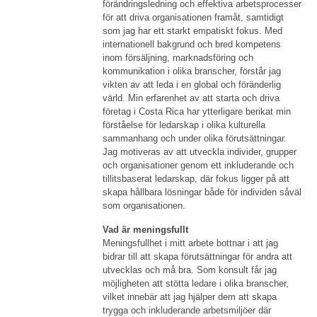
förändringsledning och effektiva arbetsprocesser
för att driva organisationen framåt, samtidigt
som jag har ett starkt empatiskt fokus. Med
internationell bakgrund och bred kompetens
inom försäljning, marknadsföring och
kommunikation i olika branscher, förstår jag
vikten av att leda i en global och föränderlig
värld. Min erfarenhet av att starta och driva
företag i Costa Rica har ytterligare berikat min
förståelse för ledarskap i olika kulturella
sammanhang och under olika förutsättningar.
Jag motiveras av att utveckla individer, grupper
och organisationer genom ett inkluderande och
tillitsbaserat ledarskap, där fokus ligger på att
skapa hållbara lösningar både för individen såväl
som organisationen.
Vad är meningsfullt
Meningsfullhet i mitt arbete bottnar i att jag
bidrar till att skapa förutsättningar för andra att
utvecklas och må bra. Som konsult får jag
möjligheten att stötta ledare i olika branscher,
vilket innebär att jag hjälper dem att skapa
trygga och inkluderande arbetsmiljöer där