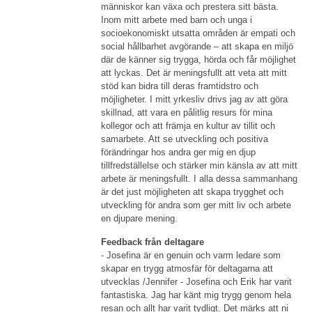
människor kan växa och prestera sitt bästa.
Inom mitt arbete med barn och unga i
socioekonomiskt utsatta områden är empati och
social hållbarhet avgörande – att skapa en miljö
där de känner sig trygga, hörda och får möjlighet
att lyckas. Det är meningsfullt att veta att mitt
stöd kan bidra till deras framtidstro och
möjligheter. I mitt yrkesliv drivs jag av att göra
skillnad, att vara en pålitlig resurs för mina
kollegor och att främja en kultur av tillit och
samarbete. Att se utveckling och positiva
förändringar hos andra ger mig en djup
tillfredställelse och stärker min känsla av att mitt
arbete är meningsfullt. I alla dessa sammanhang
är det just möjligheten att skapa trygghet och
utveckling för andra som ger mitt liv och arbete
en djupare mening.
Feedback från deltagare
- Josefina är en genuin och varm ledare som
skapar en trygg atmosfär för deltagarna att
utvecklas /Jennifer - Josefina och Erik har varit
fantastiska. Jag har känt mig trygg genom hela
resan och allt har varit tydligt. Det märks att ni