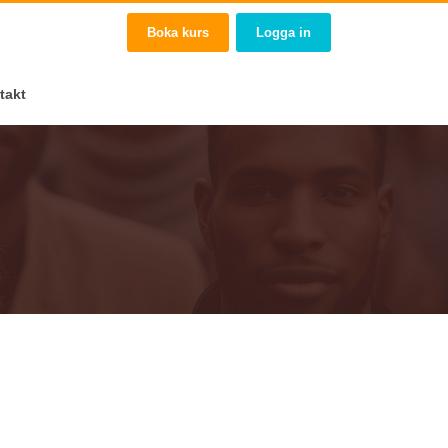
Boka kurs
Logga in
takt