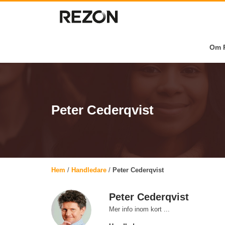
Om R
Peter Cederqvist
Hem
/
Handledare
/
Peter Cederqvist
Peter Cederqvist
Mer info inom kort ...