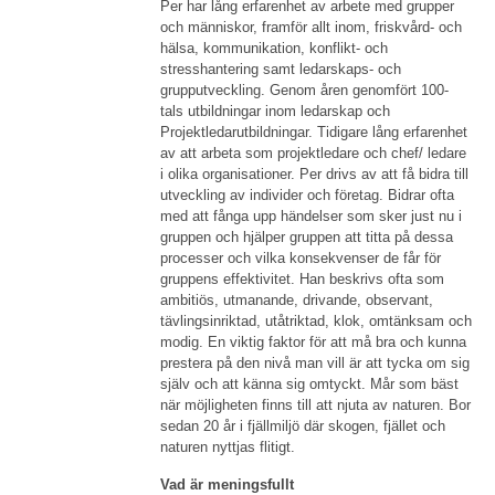
Per har lång erfarenhet av arbete med grupper
och människor, framför allt inom, friskvård- och
hälsa, kommunikation, konflikt- och
stresshantering samt ledarskaps- och
grupputveckling. Genom åren genomfört 100-
tals utbildningar inom ledarskap och
Projektledarutbildningar. Tidigare lång erfarenhet
av att arbeta som projektledare och chef/ ledare
i olika organisationer. Per drivs av att få bidra till
utveckling av individer och företag. Bidrar ofta
med att fånga upp händelser som sker just nu i
gruppen och hjälper gruppen att titta på dessa
processer och vilka konsekvenser de får för
gruppens effektivitet. Han beskrivs ofta som
ambitiös, utmanande, drivande, observant,
tävlingsinriktad, utåtriktad, klok, omtänksam och
modig. En viktig faktor för att må bra och kunna
prestera på den nivå man vill är att tycka om sig
själv och att känna sig omtyckt. Mår som bäst
när möjligheten finns till att njuta av naturen. Bor
sedan 20 år i fjällmiljö där skogen, fjället och
naturen nyttjas flitigt.
Vad är meningsfullt