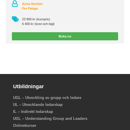
Anna Norrbin
Per Palage
23 900 kr (kurspris)
6 400 kr (kost och logi)
Boka nu
Utbildningar
UGL – Utveckling av grupp och ledare
UL – Utvecklande ledarskap
IL – Indirekt ledarskap
UGL – Understanding Group and Leaders
Onlinekurser