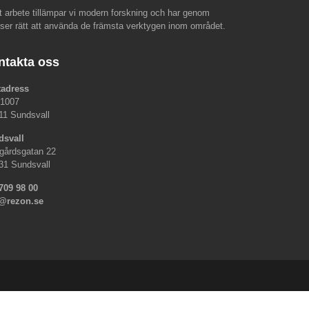
rt arbete tillämpar vi modern forskning och har genom
nser rätt att använda de främsta verktygen inom området.
ntakta oss
tadress
 1007
11 Sundsvall
dsvall
gårdsgatan 22
31 Sundsvall
709 98 00
o@rezon.se