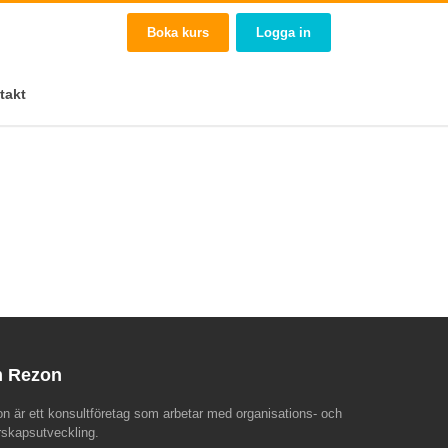
Boka kurs
Logga in
takt
 Rezon
n är ett konsultföretag som arbetar med organisations- och
rskapsutveckling.