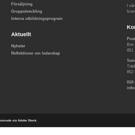
Försäljning
I vå
Grupputveckling
lice
Interna utbildningsprogram
Ko
Aktuellt
Pos
Box
Nyheter
851 
Reflektioner om ledarskap
Sun
Träd
852 
010-
inf
ensierade via Adobe Stock.