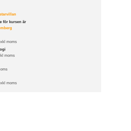
tarvillan
 för kursen är
ömberg
 exkl moms
ogi
xkl moms
 moms
 exkl moms