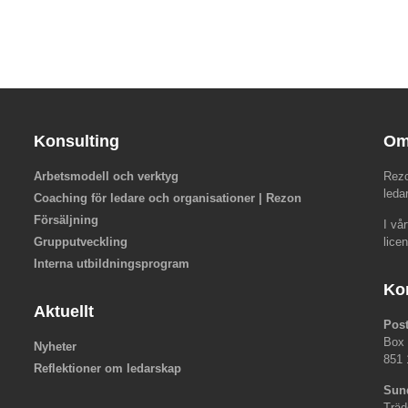
Konsulting
Om
Arbetsmodell och verktyg
Rezo
leda
Coaching för ledare och organisationer | Rezon
Försäljning
I vå
Grupputveckling
lice
Interna utbildningsprogram
Ko
Aktuellt
Pos
Box
Nyheter
851 
Reflektioner om ledarskap
Sun
Träd