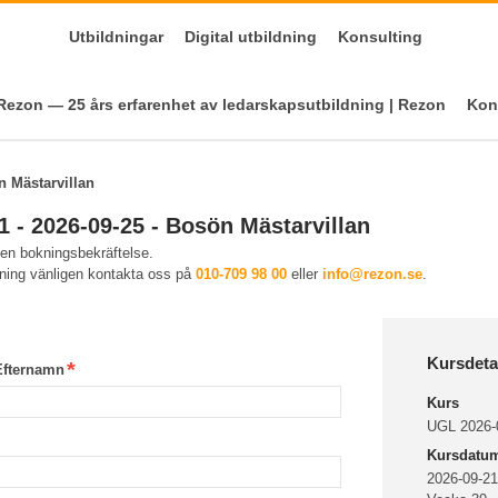
Utbildningar
Digital utbildning
Konsulting
ezon — 25 års erfarenhet av ledarskapsutbildning | Rezon
Kon
n Mästarvillan
 - 2026-09-25 - Bosön Mästarvillan
 en bokningsbekräftelse.
kning vänligen kontakta oss på
010-709 98 00
eller
info@rezon.se
.
Kursdeta
Efternamn
Kurs
UGL 2026-0
Kursdatu
2026-09-21