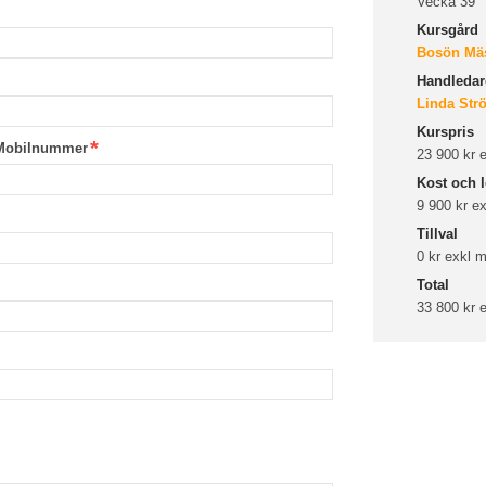
Vecka 39
Kursgård
Bosön Mäs
Handledare
Linda Str
Kurspris
Mobilnummer
23 900 kr
Kost och l
9 900 kr e
Tillval
0 kr exkl
Total
33 800 kr