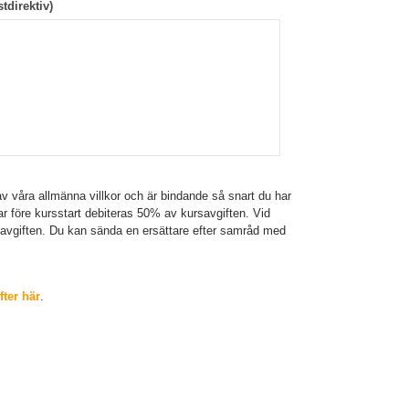
tdirektiv)
v våra allmänna villkor och är bindande så snart du har
gar före kursstart debiteras 50% av kursavgiften. Vid
savgiften. Du kan sända en ersättare efter samråd med
ter här
.