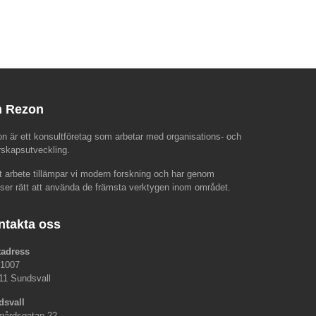
 Rezon
n är ett konsultföretag som arbetar med organisations- och
rskapsutveckling.
rt arbete tillämpar vi modern forskning och har genom
nser rätt att använda de främsta verktygen inom området.
ntakta oss
tadress
 1007
11 Sundsvall
dsvall
gårdsgatan 22