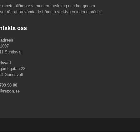
rt arbete tillämpar vi modern forskning och har genom
nser rätt att använda de främsta verktygen inom området.
ntakta oss
tadress
 1007
11 Sundsvall
dsvall
gårdsgatan 22
31 Sundsvall
709 98 00
o@rezon.se