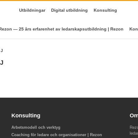
Utbildningar
Digital utbildning
Konsulting
ezon — 25 års erfarenhet av ledarskapsutbildning | Rezon
Kon
 J
 J
Konsulting
Om
Arbetsmodell och verktyg
Rezo
leda
Coaching för ledare och organisationer | Rezon