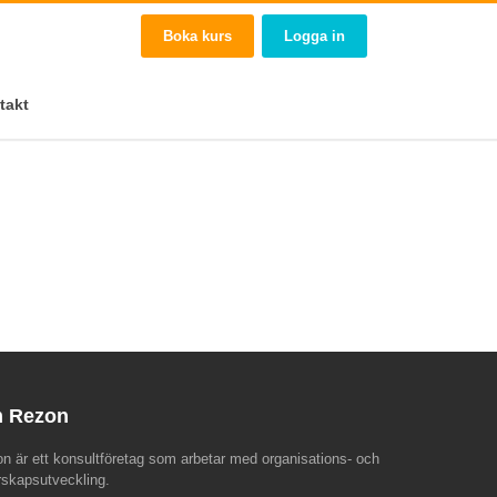
Boka kurs
Logga in
takt
 Rezon
n är ett konsultföretag som arbetar med organisations- och
rskapsutveckling.