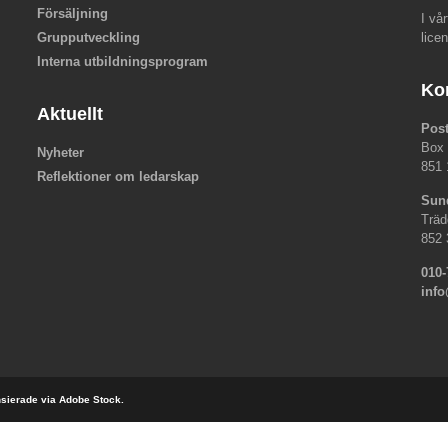
Försäljning
I vå
Grupputveckling
lice
Interna utbildningsprogram
Ko
Aktuellt
Pos
Box
Nyheter
851 
Reflektioner om ledarskap
Sun
Träd
852 
010-
inf
ensierade via Adobe Stock.