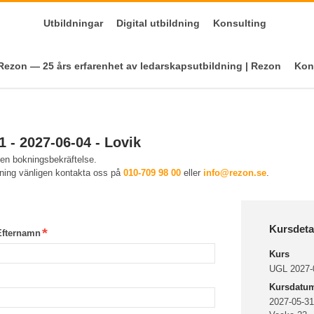
Utbildningar
Digital utbildning
Konsulting
ezon — 25 års erfarenhet av ledarskapsutbildning | Rezon
Kon
 - 2027-06-04 - Lovik
 en bokningsbekräftelse.
kning vänligen kontakta oss på
010-709 98 00
eller
info@rezon.se
.
Kursdeta
Efternamn
Kurs
UGL 2027-0
Kursdatu
2027-05-31