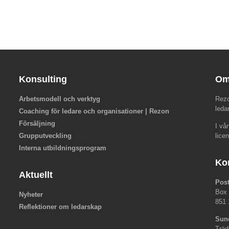
Konsulting
Om
Arbetsmodell och verktyg
Rezo
leda
Coaching för ledare och organisationer | Rezon
Försäljning
I vå
Grupputveckling
lice
Interna utbildningsprogram
Ko
Aktuellt
Pos
Box
Nyheter
851 
Reflektioner om ledarskap
Sun
Träd