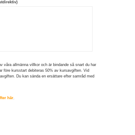
tdirektiv)
v våra allmänna villkor och är bindande så snart du har
gar före kursstart debiteras 50% av kursavgiften. Vid
savgiften. Du kan sända en ersättare efter samråd med
ter här
.