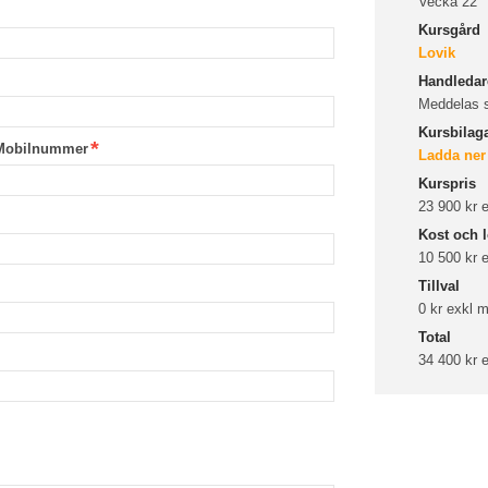
Vecka 22
Kursgård
Lovik
Handledare
Meddelas 
Kursbilag
Mobilnummer
Ladda ner
Kurspris
23 900 kr
Kost och l
10 500 kr
Tillval
0 kr exkl
Total
34 400 kr