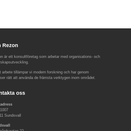
 Rezon
n är ett konsultföretag som arbetar med organisations- och
rskapsutveckling.
rt arbete tillämpar vi modern forskning och har genom
nser rätt att använda de främsta verktygen inom området.
ntakta oss
tadress
 1007
11 Sundsvall
dsvall
gårdsgatan 22