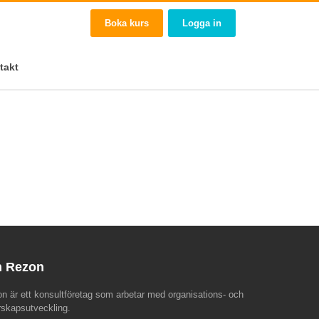
Boka kurs
Logga in
takt
 Rezon
n är ett konsultföretag som arbetar med organisations- och
rskapsutveckling.