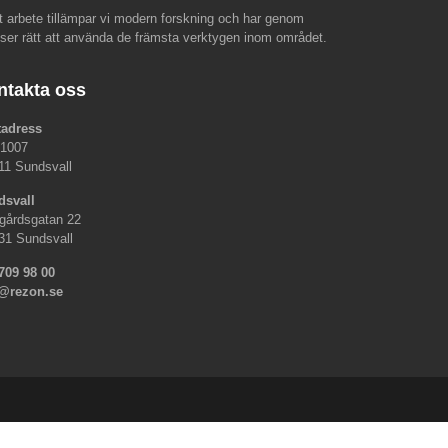
rt arbete tillämpar vi modern forskning och har genom
nser rätt att använda de främsta verktygen inom området.
ntakta oss
tadress
 1007
11 Sundsvall
dsvall
gårdsgatan 22
31 Sundsvall
709 98 00
o@rezon.se