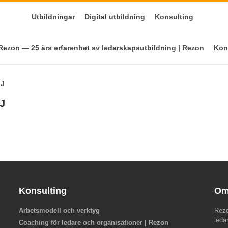
Utbildningar
Digital utbildning
Konsulting
ezon — 25 års erfarenhet av ledarskapsutbildning | Rezon
Kon
 J
 J
Konsulting
Om
Arbetsmodell och verktyg
Rezo
leda
Coaching för ledare och organisationer | Rezon