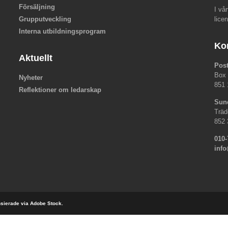
Försäljning
I vå
Grupputveckling
lice
Interna utbildningsprogram
Ko
Aktuellt
Pos
Box
Nyheter
851 
Reflektioner om ledarskap
Sun
Träd
852 
010-
inf
ensierade via Adobe Stock.