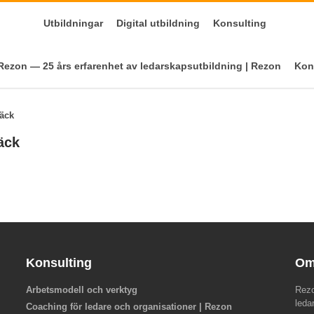
Utbildningar
Digital utbildning
Konsulting
ezon — 25 års erfarenhet av ledarskapsutbildning | Rezon
Kon
bäck
äck
Konsulting
Om
Arbetsmodell och verktyg
Rezo
leda
Coaching för ledare och organisationer | Rezon