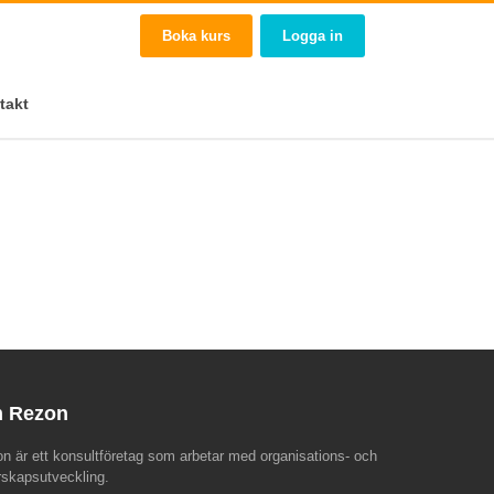
Boka kurs
Logga in
takt
 Rezon
n är ett konsultföretag som arbetar med organisations- och
rskapsutveckling.