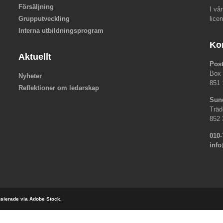
Försäljning
I vå
Grupputveckling
lice
Interna utbildningsprogram
Ko
Aktuellt
Pos
Box
Nyheter
851 
Reflektioner om ledarskap
Sun
Träd
852 
010-
inf
ensierade via Adobe Stock.