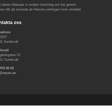
rt arbete tillämpar vi modern forskning och har genom
nser rätt att använda de främsta verktygen inom området.
ntakta oss
tadress
 1007
11 Sundsvall
dsvall
gårdsgatan 22
31 Sundsvall
709 98 00
o@rezon.se