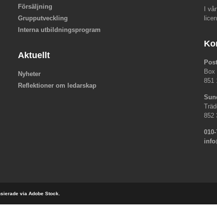
Försäljning
I vå
Grupputveckling
lice
Interna utbildningsprogram
Ko
Aktuellt
Pos
Box
Nyheter
851 
Reflektioner om ledarskap
Sun
Träd
852 
010-
inf
ensierade via Adobe Stock.