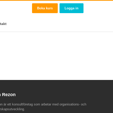
Boka kurs
Logga in
takt
 Rezon
n är ett konsultföretag som arbetar med organisations- och
rskapsutveckling.