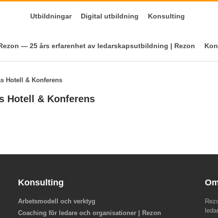
Utbildningar
Digital utbildning
Konsulting
ezon — 25 års erfarenhet av ledarskapsutbildning | Rezon
Kon
äs Hotell & Konferens
äs Hotell & Konferens
Konsulting
Om
Arbetsmodell och verktyg
Rezo
leda
Coaching för ledare och organisationer | Rezon