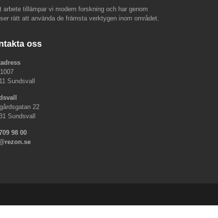
rt arbete tillämpar vi modern forskning och har genom
nser rätt att använda de främsta verktygen inom området.
ntakta oss
tadress
 1007
11 Sundsvall
dsvall
gårdsgatan 22
31 Sundsvall
709 98 00
o@rezon.se