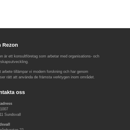
 Rezon
n är ett konsultföretag som arbetar med organisations- och
rskapsutveckling.
rt arbete tillämpar vi modern forskning och har genom
nser rätt att använda de främsta verktygen inom området.
ntakta oss
tadress
 1007
11 Sundsvall
dsvall
gårdsgatan 22