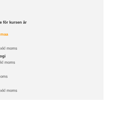
 för kursen är
limaa
 exkl moms
ogi
xkl moms
 moms
 exkl moms