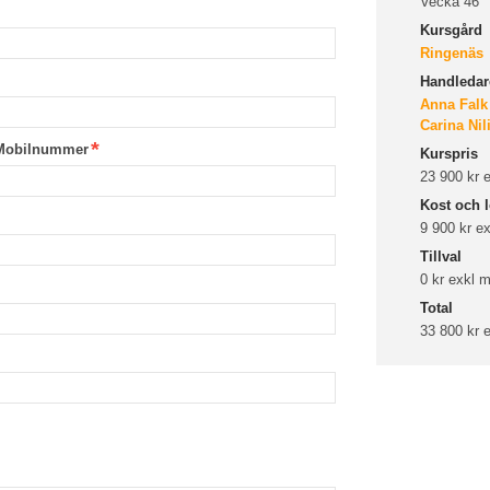
Vecka 46
Kursgård
Ringenäs
Handledare
Anna Falk
Carina Ni
Mobilnummer
Kurspris
23 900 kr
Kost och l
9 900 kr e
Tillval
0 kr exkl
Total
33 800 kr