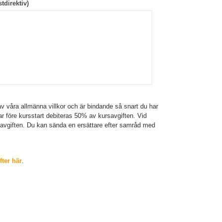
tdirektiv)
v våra allmänna villkor och är bindande så snart du har
gar före kursstart debiteras 50% av kursavgiften. Vid
savgiften. Du kan sända en ersättare efter samråd med
ter här
.