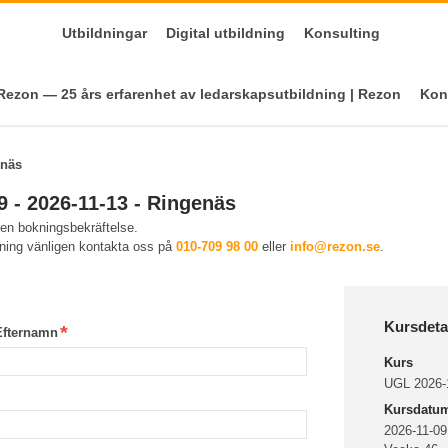
Utbildningar
Digital utbildning
Konsulting
ezon — 25 års erfarenhet av ledarskapsutbildning | Rezon
Kon
enäs
 - 2026-11-13 - Ringenäs
 en bokningsbekräftelse.
kning vänligen kontakta oss på
010-709 98 00
eller
info@rezon.se
.
Kursdeta
Efternamn
Kurs
UGL 2026-1
Kursdatu
2026-11-09