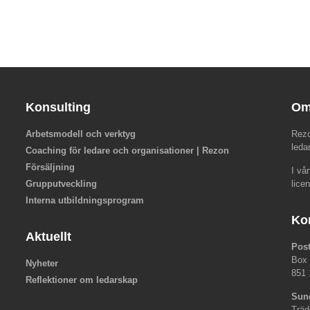
Konsulting
Om
Arbetsmodell och verktyg
Rezo
leda
Coaching för ledare och organisationer | Rezon
Försäljning
I vå
Grupputveckling
lice
Interna utbildningsprogram
Ko
Aktuellt
Pos
Box
Nyheter
851 
Reflektioner om ledarskap
Sun
Träd