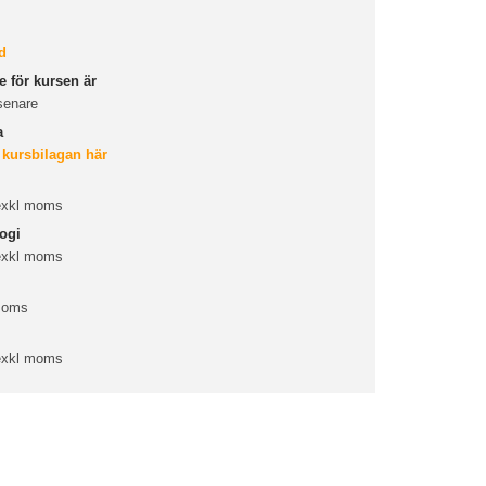
d
 för kursen är
senare
a
 kursbilagan här
 exkl moms
ogi
 exkl moms
 moms
 exkl moms