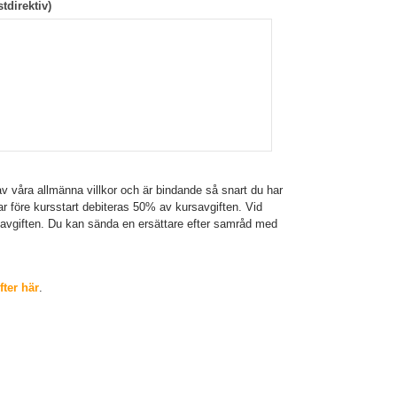
tdirektiv)
v våra allmänna villkor och är bindande så snart du har
gar före kursstart debiteras 50% av kursavgiften. Vid
savgiften. Du kan sända en ersättare efter samråd med
ter här
.