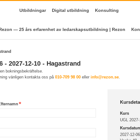
Utbildningar
Digital utbildning
Konsulting
ezon — 25 års erfarenhet av ledarskapsutbildning | Rezon
Kon
strand
6 - 2027-12-10 - Hagastrand
 en bokningsbekräftelse.
kning vänligen kontakta oss på
010-709 98 00
eller
info@rezon.se
.
Kursdeta
Efternamn
Kurs
UGL 2027-1
Kursdatu
2027-12-06