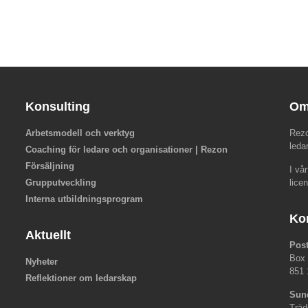
Konsulting
Om
Arbetsmodell och verktyg
Rezo
leda
Coaching för ledare och organisationer | Rezon
Försäljning
I vå
Grupputveckling
lice
Interna utbildningsprogram
Ko
Aktuellt
Pos
Box
Nyheter
851 
Reflektioner om ledarskap
Sun
Träd