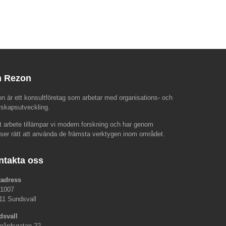
 Rezon
n är ett konsultföretag som arbetar med organisations- och
rskapsutveckling.
rt arbete tillämpar vi modern forskning och har genom
nser rätt att använda de främsta verktygen inom området.
ntakta oss
tadress
 1007
11 Sundsvall
dsvall
gårdsgatan 22