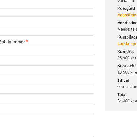
Vecka 49
Kursgård
Hagastran
Handledare
Meddelas 
Kursbilag
Mobilnummer
Ladda ner
Kurspris
23 900 kr
Kost och l
10 500 kr
Tillval
0 kr exkl
Total
34 400 kr