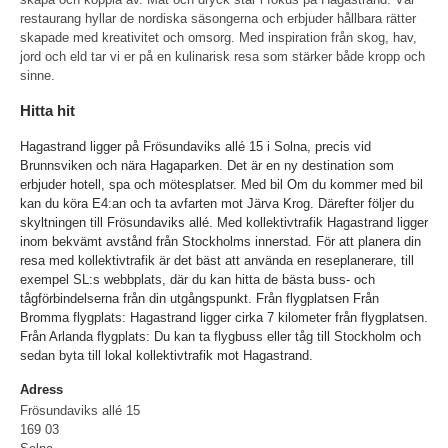
restaurang hyllar de nordiska säsongerna och erbjuder hållbara rätter
skapade med kreativitet och omsorg. Med inspiration från skog, hav,
jord och eld tar vi er på en kulinarisk resa som stärker både kropp och
sinne.
Hitta hit
Hagastrand ligger på Frösundaviks allé 15 i Solna, precis vid
Brunnsviken och nära Hagaparken. Det är en ny destination som
erbjuder hotell, spa och mötesplatser. Med bil Om du kommer med bil
kan du köra E4:an och ta avfarten mot Järva Krog. Därefter följer du
skyltningen till Frösundaviks allé. Med kollektivtrafik Hagastrand ligger
inom bekvämt avstånd från Stockholms innerstad. För att planera din
resa med kollektivtrafik är det bäst att använda en reseplanerare, till
exempel SL:s webbplats, där du kan hitta de bästa buss- och
tågförbindelserna från din utgångspunkt. Från flygplatsen Från
Bromma flygplats: Hagastrand ligger cirka 7 kilometer från flygplatsen.
Från Arlanda flygplats: Du kan ta flygbuss eller tåg till Stockholm och
sedan byta till lokal kollektivtrafik mot Hagastrand.
Adress
Frösundaviks allé 15
169 03