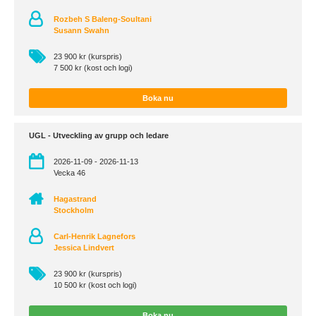
Rozbeh S Baleng-Soultani
Susann Swahn
23 900 kr (kurspris)
7 500 kr (kost och logi)
Boka nu
UGL - Utveckling av grupp och ledare
2026-11-09 - 2026-11-13
Vecka 46
Hagastrand
Stockholm
Carl-Henrik Lagnefors
Jessica Lindvert
23 900 kr (kurspris)
10 500 kr (kost och logi)
Boka nu