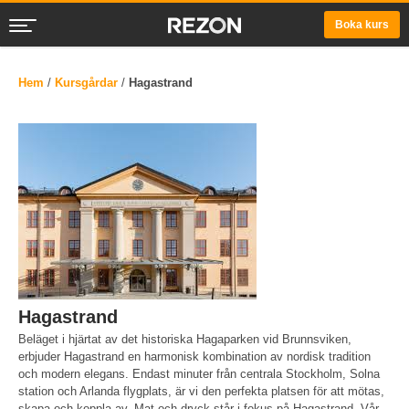
Boka kurs
Hem
/
Kursgårdar
/
Hagastrand
Hagastrand
Beläget i hjärtat av det historiska Hagaparken vid Brunnsviken,
erbjuder Hagastrand en harmonisk kombination av nordisk tradition
och modern elegans. Endast minuter från centrala Stockholm, Solna
station och Arlanda flygplats, är vi den perfekta platsen för att mötas,
skapa och koppla av. Mat och dryck står i fokus på Hagastrand. Vår