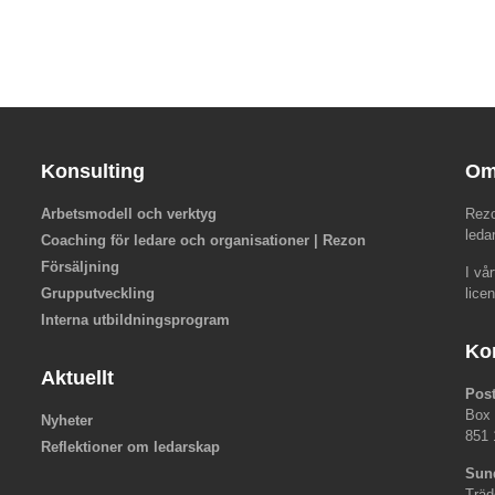
Konsulting
Om
Arbetsmodell och verktyg
Rezo
leda
Coaching för ledare och organisationer | Rezon
Försäljning
I vå
Grupputveckling
lice
Interna utbildningsprogram
Ko
Aktuellt
Pos
Box
Nyheter
851 
Reflektioner om ledarskap
Sun
Träd