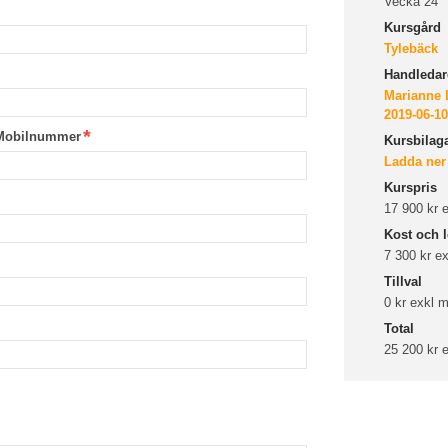
Vecka 24
Kursgård
Tylebäck
Handledare
Marianne L
2019-06-10
Mobilnummer
Kursbilag
Ladda ner
Kurspris
17 900 kr
Kost och l
7 300 kr e
Tillval
0 kr exkl
Total
25 200 kr