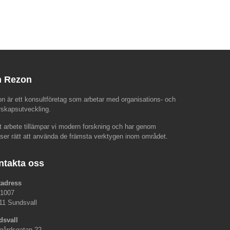
 Rezon
n är ett konsultföretag som arbetar med organisations- och
rskapsutveckling.
rt arbete tillämpar vi modern forskning och har genom
nser rätt att använda de främsta verktygen inom området.
ntakta oss
tadress
 1007
11 Sundsvall
dsvall
gårdsgatan 22