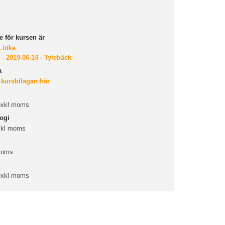
 för kursen är
ittke
 - 2019-06-14 - Tylebäck
a
 kursbilagan här
 exkl moms
ogi
xkl moms
 moms
 exkl moms