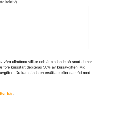
tdirektiv)
v våra allmänna villkor och är bindande så snart du har
gar före kursstart debiteras 50% av kursavgiften. Vid
savgiften. Du kan sända en ersättare efter samråd med
ter här
.