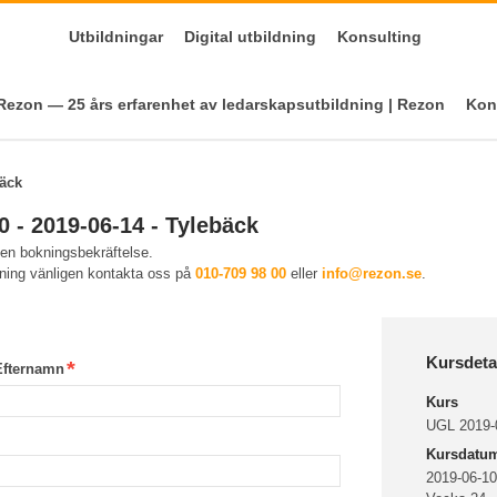
Utbildningar
Digital utbildning
Konsulting
ezon — 25 års erfarenhet av ledarskapsutbildning | Rezon
Kon
bäck
 - 2019-06-14 - Tylebäck
 en bokningsbekräftelse.
kning vänligen kontakta oss på
010-709 98 00
eller
info@rezon.se
.
Kursdeta
Efternamn
Kurs
UGL 2019-0
Kursdatu
2019-06-10