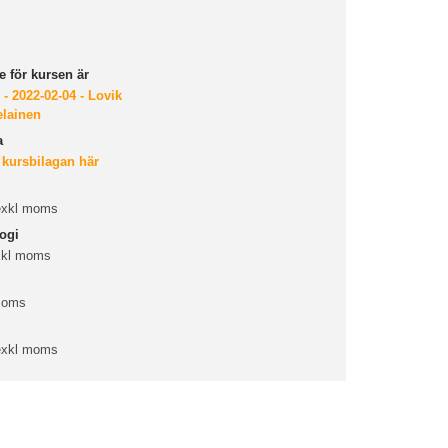
 för kursen är
 - 2022-02-04 - Lovik
elainen
a
 kursbilagan här
 exkl moms
ogi
xkl moms
 moms
 exkl moms