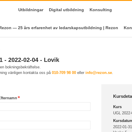
Utbildningar
Digital utbildning
Konsulting
ezon — 25 års erfarenhet av ledarskapsutbildning | Rezon
Kon
 - 2022-02-04 - Lovik
 en bokningsbekräftelse.
kning vänligen kontakta oss på
010-709 98 00
eller
info@rezon.se
.
Kursdeta
Efternamn
Kurs
UGL 2022-0
Kursdatu
2022-01-31