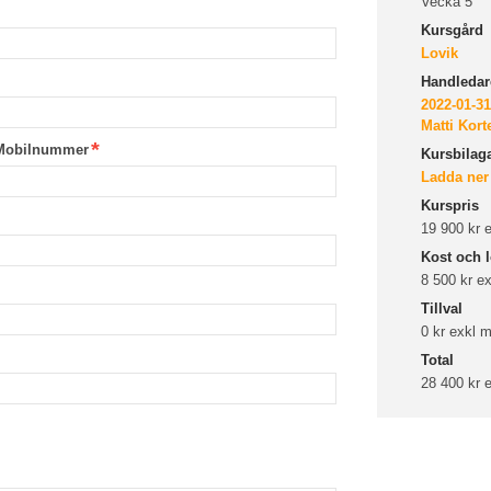
Vecka 5
Kursgård
Lovik
Handledare
2022-01-31
Matti Kort
Mobilnummer
Kursbilag
Ladda ner
Kurspris
19 900 kr
Kost och l
8 500 kr e
Tillval
0 kr exkl
Total
28 400 kr