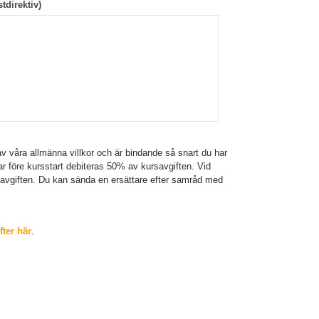
tdirektiv)
v våra allmänna villkor och är bindande så snart du har
gar före kursstart debiteras 50% av kursavgiften. Vid
savgiften. Du kan sända en ersättare efter samråd med
ter här
.