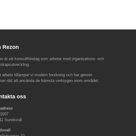
 Rezon
n är ett konsultföretag som arbetar med organisations- och
rskapsutveckling.
rt arbete tillämpar vi modern forskning och har genom
nser rätt att använda de främsta verktygen inom området.
ntakta oss
tadress
 1007
11 Sundsvall
dsvall
gårdsgatan 22