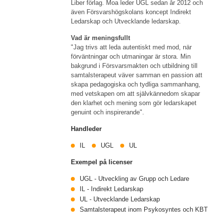
Liber förlag. Moa leder UGL sedan år 2012 och
även Försvarshögskolans koncept Indirekt
Ledarskap och Utvecklande ledarskap.
Vad är meningsfullt
"Jag trivs att leda autentiskt med mod, när
förväntningar och utmaningar är stora. Min
bakgrund i Försvarsmakten och utbildning till
samtalsterapeut väver samman en passion att
skapa pedagogiska och tydliga sammanhang,
med vetskapen om att självkännedom skapar
den klarhet och mening som gör ledarskapet
genuint och inspirerande".
Handleder
IL
UGL
UL
Exempel på licenser
UGL - Utveckling av Grupp och Ledare
IL - Indirekt Ledarskap
UL - Utvecklande Ledarskap
Samtalsterapeut inom Psykosyntes och KBT