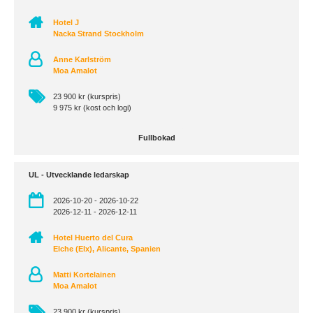
Hotel J
Nacka Strand Stockholm
Anne Karlström
Moa Amalot
23 900 kr (kurspris)
9 975 kr (kost och logi)
Fullbokad
UL - Utvecklande ledarskap
2026-10-20 - 2026-10-22
2026-12-11 - 2026-12-11
Hotel Huerto del Cura
Elche (Elx), Alicante, Spanien
Matti Kortelainen
Moa Amalot
23 900 kr (kurspris)