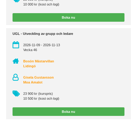
10 000 kr (kost och logi)
Boka nu
UGL - Utveckling av grupp och ledare
2026-11-09 - 2026-11-13
Vecka 46
Bosön Mästarvillan
Lidingö
Gisela Gustavsson
Moa Amalot
23 900 kr (kurspris)
10 500 kr (kost och logi)
Boka nu