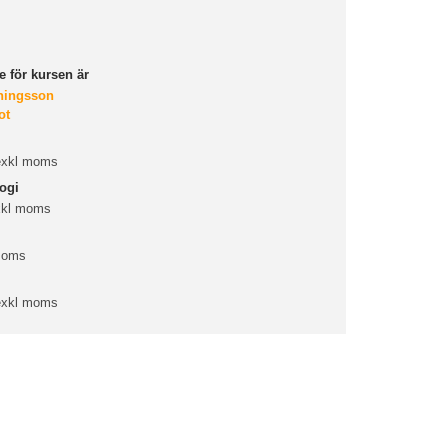
 för kursen är
ningsson
ot
 exkl moms
ogi
xkl moms
 moms
 exkl moms