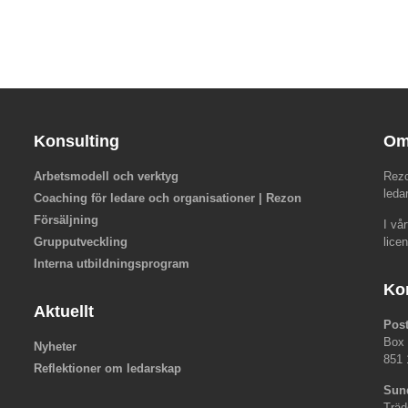
Konsulting
Om
Arbetsmodell och verktyg
Rezo
leda
Coaching för ledare och organisationer | Rezon
Försäljning
I vå
Grupputveckling
lice
Interna utbildningsprogram
Ko
Aktuellt
Pos
Box
Nyheter
851 
Reflektioner om ledarskap
Sun
Träd