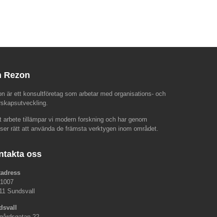
 Rezon
n är ett konsultföretag som arbetar med organisations- och
rskapsutveckling.
rt arbete tillämpar vi modern forskning och har genom
nser rätt att använda de främsta verktygen inom området.
ntakta oss
tadress
 1007
11 Sundsvall
dsvall
gårdsgatan 22