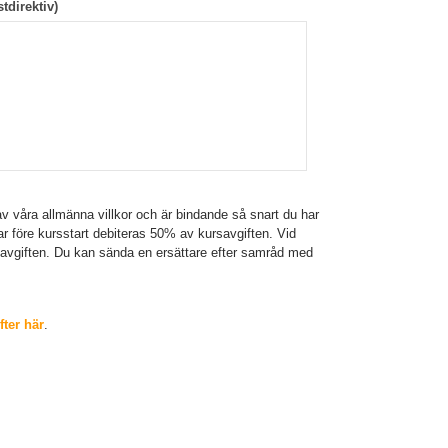
tdirektiv)
v våra allmänna villkor och är bindande så snart du har
gar före kursstart debiteras 50% av kursavgiften. Vid
savgiften. Du kan sända en ersättare efter samråd med
ter här
.