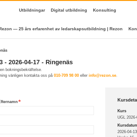
Utbildningar
Digital utbildning
Konsulting
ezon — 25 års erfarenhet av ledarskapsutbildning | Rezon
Kon
enäs
3 - 2026-04-17 - Ringenäs
 en bokningsbekräftelse.
kning vänligen kontakta oss på
010-709 98 00
eller
info@rezon.se
.
Kursdeta
Efternamn
Kurs
UGL 2026-0
Kursdatu
2026-04-13