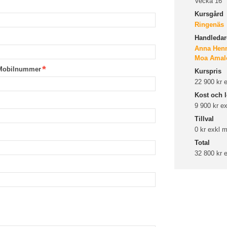
Vecka 16
Kursgård
Ringenäs
Handledare
Anna Hen
Moa Amal
Mobilnummer
Kurspris
22 900 kr
Kost och l
9 900 kr e
Tillval
0 kr exkl
Total
32 800 kr