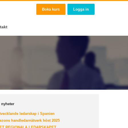
Boka kurs
Logga in
takt
r nyheter
vecklande ledarskap i Spanien
zons handledarnätverk höst 2025
ET REGIONALA LEDARSKAPET