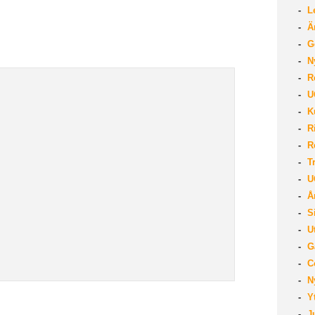
Le
Än
Go
Ny
Re
UG
Ku
Ri
Re
Tr
UG
År
Si
Ut
Gå
Co
Ny
Yt
Ju