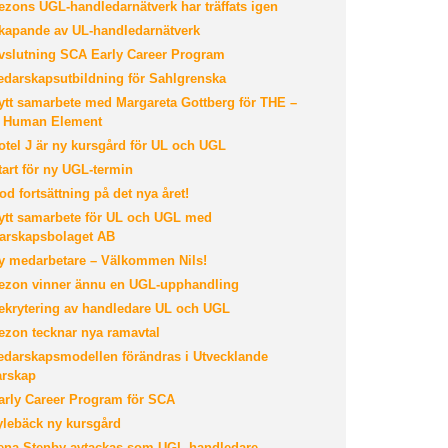
zons UGL-handledarnätverk har träffats igen
apande av UL-handledarnätverk
slutning SCA Early Career Program
darskapsutbildning för Sahlgrenska
tt samarbete med Margareta Gottberg för THE –
 Human Element
tel J är ny kursgård för UL och UGL
art för ny UGL-termin
d fortsättning på det nya året!
tt samarbete för UL och UGL med
arskapsbolaget AB
 medarbetare – Välkommen Nils!
zon vinner ännu en UGL-upphandling
krytering av handledare UL och UGL
zon tecknar nya ramavtal
darskapsmodellen förändras i Utvecklande
arskap
rly Career Program för SCA
lebäck ny kursgård
na Stenby avtackas som UGL-handledare