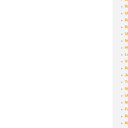
Re
UG
Ra
Re
UL
Ny
Hy
Le
Vi
Re
Ju
Tv
Ny
UG
Ny
Få
Re
Ny