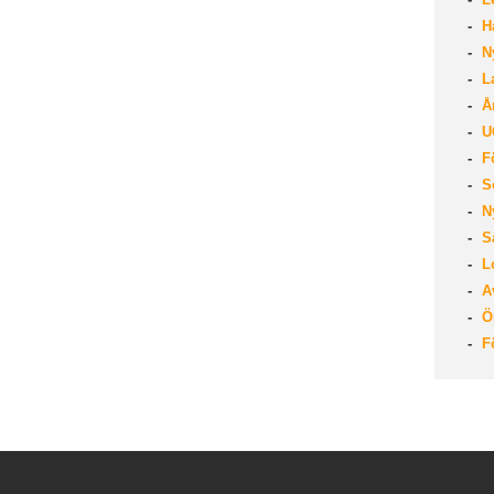
Ha
Ny
La
År
U
Fö
So
Ny
Så
Lo
Av
Öp
Fö