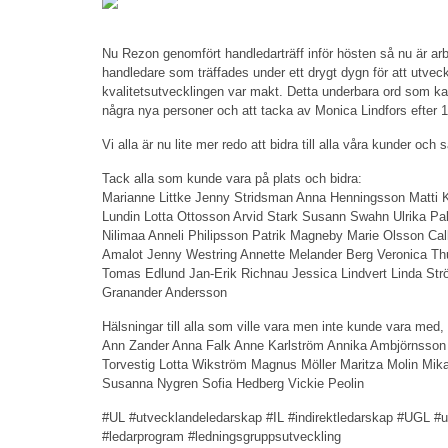
Nu Rezon genomfört handledarträff inför hösten så nu är arbe
handledare som träffades under ett drygt dygn för att utveckl
kvalitetsutvecklingen var makt. Detta underbara ord som ka
några nya personer och att tacka av Monica Lindfors efter 10
Vi alla är nu lite mer redo att bidra till alla våra kunder oc
Tack alla som kunde vara på plats och bidra:
Marianne Littke Jenny Stridsman Anna Henningsson Matti Ko
Lundin Lotta Ottosson Arvid Stark Susann Swahn Ulrika Pa
Nilimaa Anneli Philipsson Patrik Magneby Marie Olsson Cal
Amalot Jenny Westring Annette Melander Berg Veronica Thu
Tomas Edlund Jan-Erik Richnau Jessica Lindvert Linda Str
Granander Andersson
Hälsningar till alla som ville vara men inte kunde vara me
Ann Zander Anna Falk Anne Karlström Annika Ambjörnsson
Torvestig Lotta Wikström Magnus Möller Maritza Molin Mi
Susanna Nygren Sofia Hedberg Vickie Peolin
#UL #utvecklandeledarskap #IL #indirektledarskap #UGL #u
#ledarprogram #ledningsgruppsutveckling