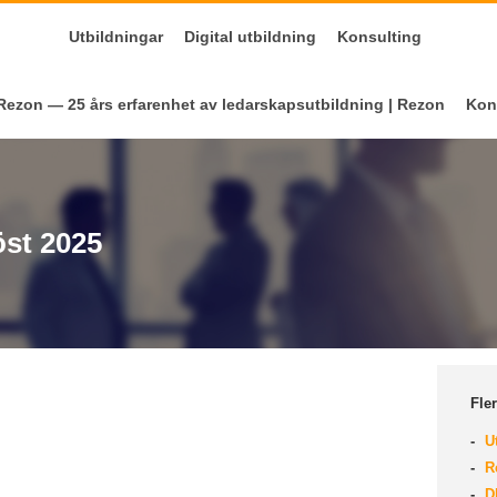
Utbildningar
Digital utbildning
Konsulting
ezon — 25 års erfarenhet av ledarskapsutbildning | Rezon
Kon
st 2025
Fle
Ut
Re
D