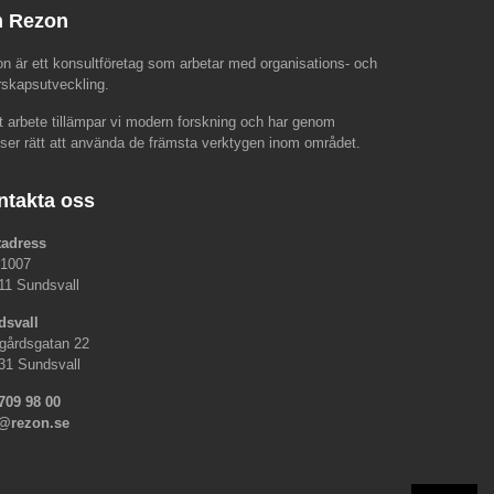
 Rezon
n är ett konsultföretag som arbetar med organisations- och
rskapsutveckling.
rt arbete tillämpar vi modern forskning och har genom
nser rätt att använda de främsta verktygen inom området.
ntakta oss
tadress
 1007
11 Sundsvall
dsvall
gårdsgatan 22
31 Sundsvall
709 98 00
o@rezon.se