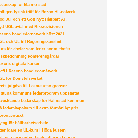
darskap för Malmö stad
tligen fysisk träff för Rezon HL-nätverk
d Jul och ett Gott Nytt Hållbart År!
tt UGL-avtal med Riksrevisionen
zons handledarnätverk höst 2021
L och UL till Regeringskansliet
rs för chefer som leder andra chefer.
skbedömning konferensgårdar
zons digitala kurser
äff i Rezons handledarnätverk
L för Domstolsverket
ets julgåva till Läkare utan gränser
gtuna kommuns ledarprogram uppstartat
vecklande Ledarskap för Halmstad kommun
 ledarskapskurs till extra förmånligt pris
ronaviruset
tag för hållbarhetsarbete
terligare en UL-kurs i Höga kusten
l- och nyårserbjudande till våra kunder