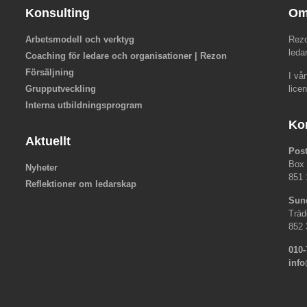
Konsulting
Om
Arbetsmodell och verktyg
Rezo
leda
Coaching för ledare och organisationer | Rezon
Försäljning
I vå
Grupputveckling
lice
Interna utbildningsprogram
Ko
Aktuellt
Pos
Box
Nyheter
851 
Reflektioner om ledarskap
Sun
Träd
852 
010-
inf