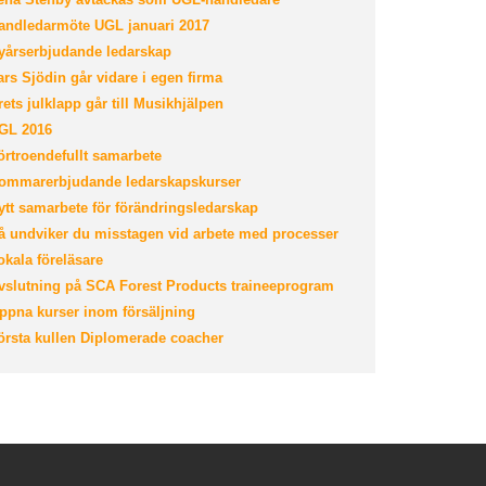
ndledarmöte UGL januari 2017
årserbjudande ledarskap
rs Sjödin går vidare i egen firma
ets julklapp går till Musikhjälpen
GL 2016
rtroendefullt samarbete
mmarerbjudande ledarskapskurser
tt samarbete för förändringsledarskap
 undviker du misstagen vid arbete med processer
kala föreläsare
slutning på SCA Forest Products traineeprogram
pna kurser inom försäljning
rsta kullen Diplomerade coacher