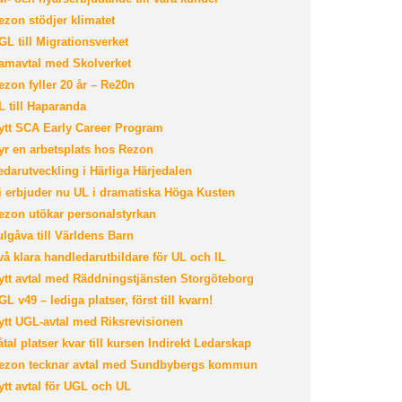
zon stödjer klimatet
L till Migrationsverket
mavtal med Skolverket
zon fyller 20 år – Re20n
 till Haparanda
tt SCA Early Career Program
r en arbetsplats hos Rezon
darutveckling i Härliga Härjedalen
 erbjuder nu UL i dramatiska Höga Kusten
zon utökar personalstyrkan
lgåva till Världens Barn
å klara handledarutbildare för UL och IL
tt avtal med Räddningstjänsten Storgöteborg
L v49 – lediga platser, först till kvarn!
tt UGL-avtal med Riksrevisionen
tal platser kvar till kursen Indirekt Ledarskap
zon tecknar avtal med Sundbybergs kommun
tt avtal för UGL och UL