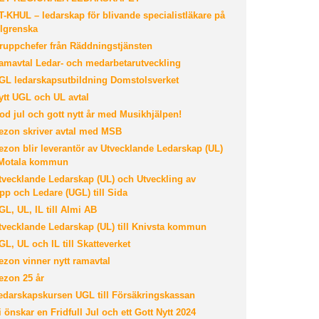
-KHUL – ledarskap för blivande specialistläkare på
lgrenska
uppchefer från Räddningstjänsten
mavtal Ledar- och medarbetarutveckling
L ledarskapsutbildning Domstolsverket
tt UGL och UL avtal
d jul och gott nytt år med Musikhjälpen!
zon skriver avtal med MSB
zon blir leverantör av Utvecklande Ledarskap (UL)
l Motala kommun
vecklande Ledarskap (UL) och Utveckling av
pp och Ledare (UGL) till Sida
L, UL, IL till Almi AB
vecklande Ledarskap (UL) till Knivsta kommun
L, UL och IL till Skatteverket
zon vinner nytt ramavtal
zon 25 år
darskapskursen UGL till Försäkringskassan
 önskar en Fridfull Jul och ett Gott Nytt 2024