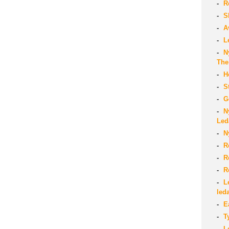
Re
Sk
Av
Le
Ny
The
Ho
St
Go
Ny
Led
Ny
Re
Re
Re
Le
led
Ea
Ty
Le