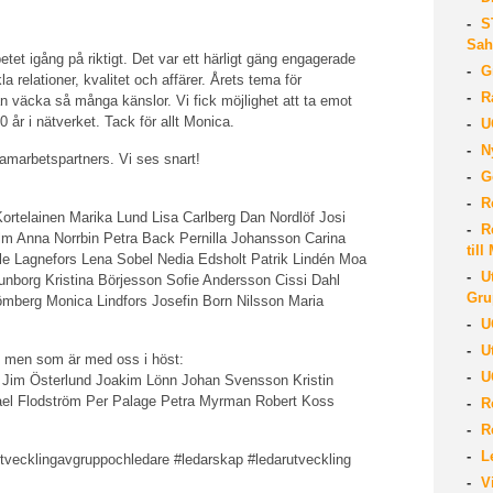
ST
Sah
tet igång på riktigt. Det var ett härligt gäng engagerade
Gr
a relationer, kvalitet och affärer. Årets tema för
Ra
n väcka så många känslor. Vi fick möjlighet att ta emot
 år i nätverket. Tack för allt Monica.
UG
Ny
h samarbetspartners. Vi ses snart!
Go
Re
rtelainen Marika Lund Lisa Carlberg Dan Nordlöf Josi
Re
lm Anna Norrbin Petra Back Pernilla Johansson Carina
til
le Lagnefors Lena Sobel Nedia Edsholt Patrik Lindén Moa
Ut
nborg Kristina Börjesson Sofie Andersson Cissi Dahl
Gru
ömberg Monica Lindfors Josefin Born Nilsson Maria
UG
Ut
d, men som är med oss i höst:
UG
 Jim Österlund Joakim Lönn Johan Svensson Kristin
kael Flodström Per Palage Petra Myrman Robert Koss
Re
Re
Le
tvecklingavgruppochledare #ledarskap #ledarutveckling
Vi